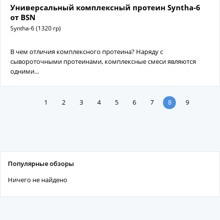
Универсальный комплексный протеин Syntha-6
от BSN
Syntha-6 (1320 гр)
В чем отличия комплексного протеина? Наряду с
сывороточными протеинами, комплексные смеси являются
одними...
1
2
3
4
5
6
7
8
9
Популярные обзоры
Ничего не найдено