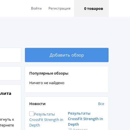
0 товаров
Войти
Регистрация
Добавить обзор
Популярные обзоры
Ничего не найдено
лита
Новости
Все
Результаты
CrossFit Strength in
гнуть к
Depth
тернете
28 февраля