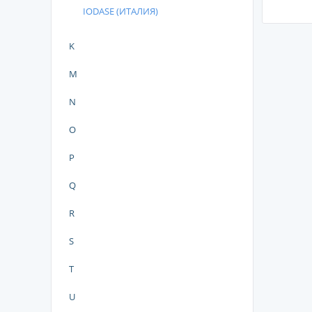
IODASE (ИТАЛИЯ)
K
M
N
O
P
Q
R
S
T
U