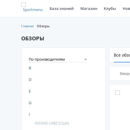
База знаний
Магазин
Клубы
Нов
Главная
Обзоры
ОБЗОРЫ
Все обз
По производителям
B
D
E
G
I
INSANE LABZ (США)