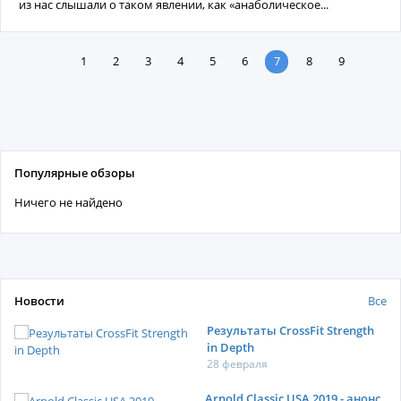
из нас слышали о таком явлении, как «анаболическое...
1
2
3
4
5
6
7
8
9
Популярные обзоры
Ничего не найдено
Новости
Все
Результаты CrossFit Strength
in Depth
28 февраля
Arnold Classic USA 2019 - анонс