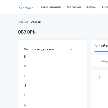
База знаний
Магазин
Клубы
Нов
Главная
Обзоры
ОБЗОРЫ
Все обз
По производителям
B
D
E
G
I
K