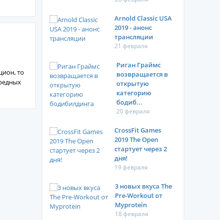
Arnold Classic USA
2019 - анонс
трансляции
21 февраля
Риган Граймс
ион, то
возвращается в
вредных
открытую
категорию
бодиб...
20 февраля
CrossFit Games
2019 The Open
стартует через 2
дня!
19 февраля
3 новых вкуса The
Pre-Workout от
Myprotein
18 февраля