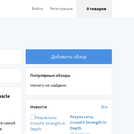
0 товаров
Войти
Регистрация
Добавить обзор
Популярные обзоры
Ничего не найдено
scle
Новости
Все
Результаты
CrossFit Strength in
ся самой
Depth
я
28 февраля