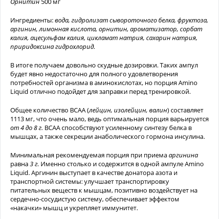
Орнитин
500 мг
Ингредиенты:
вода, гидролизат сывороточного белка, фруктоза,
аргинин, лимонная кислота, орнитин, ароматизатор, сорбат
калия, ацесульфам калия, цикламат натрия, сахарин натрия,
приридоксина гидрохлорид.
В итоге получаем довольно скудные дозировки. Таких ампул
будет явно недостаточно для полного удовлетворения
потребностей организма в аминокислотах, но порция Amino
Liquid отлично подойдет для заправки перед тренировкой.
Общее количество BCAA (
лейцин, изолейцин, валин
) составляет
1113 мг, что очень мало, ведь оптимальная порция варьируется
от 4 до 8 г.
BCAA способствуют усиленному синтезу белка в
мышцах, а также секреции анаболического гормона инсулина.
Минимальная рекомендуемая порция при приема
аргинина
равна
3 г.
Именно столько и содержится в одной ампуле Amino
Liquid. Аргинин выступает в качестве донатора азота и
транспортной системы: улучшает транспортировку
питательных веществ к мышцам, позитивно воздействует на
сердечно-сосудистую систему, обеспечивает эффектом
«накачки» мышц и укрепляет иммунитет.