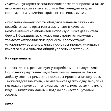
Глютамин
ускоряет восстановление после тренировок, а также
выступает в роли антикатаболика. Рекомендуемая доза
составляет
4-8 г
, в Amino Liquied всего лишь
1101 мг
.
Остальные аминокислоты
обладают менее выраженным
воздействием на организм и выступают в качестве
неотъемлемых компонентов, использующихся для синтеза
белка. В большинстве случаев они укрепляют иммунитет,
тормозят катаболические процессы, способствуют
ускоренному восстановлению после тренировок, улучшают
качество сна и снижают общий уровень холестерина.
Как применять
Производитель рекомендует употреблять по 1 ампуле Amino
Liquid непосредственно
перед началом тренировки
. Также
добавку можно применять после тренировки, а также утром.
Также следует заметить, что нет смысла делить одну ампулу на
несколько приемов — в таком случае количество аминокислот
будешь ничтожно малым и вряд ли принесет ощутимый
эффект.
Итог