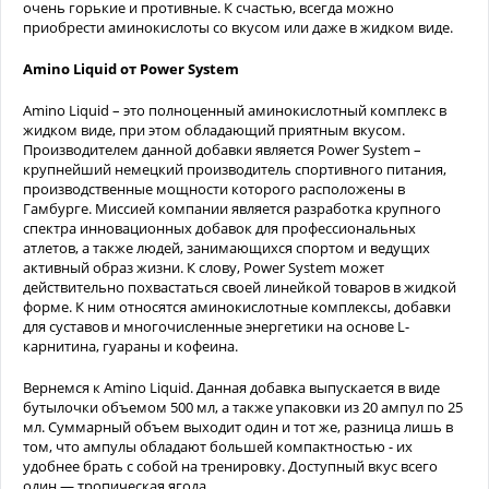
очень горькие и противные. К счастью, всегда можно
приобрести аминокислоты со вкусом или даже в жидком виде.
Amino Liquid от Power System
Amino Liquid – это полноценный аминокислотный комплекс в
жидком виде, при этом обладающий приятным вкусом.
Производителем данной добавки является Power System –
крупнейший немецкий производитель спортивного питания,
производственные мощности которого расположены в
Гамбурге. Миссией компании является разработка крупного
спектра инновационных добавок для профессиональных
атлетов, а также людей, занимающихся спортом и ведущих
активный образ жизни. К слову, Power System может
действительно похвастаться своей линейкой товаров в жидкой
форме. К ним относятся аминокислотные комплексы, добавки
для суставов и многочисленные энергетики на основе L-
карнитина, гуараны и кофеина.
Вернемся к Amino Liquid. Данная добавка выпускается в виде
бутылочки объемом 500 мл, а также упаковки из 20 ампул по 25
мл. Суммарный объем выходит один и тот же, разница лишь в
том, что ампулы обладают большей компактностью - их
удобнее брать с собой на тренировку. Доступный вкус всего
один — тропическая ягода.