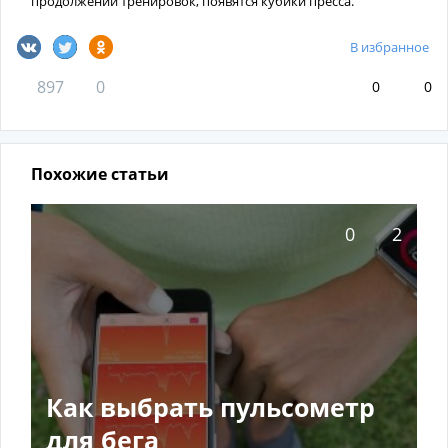
продолжении тренировок, появятся кубики пресса.
В избранное
897
0
0
0
Похожие статьи
0
2
Как выбрать пульсометр
для бега