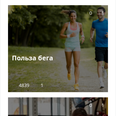
0
1
Польза бега
4839
1
0
1