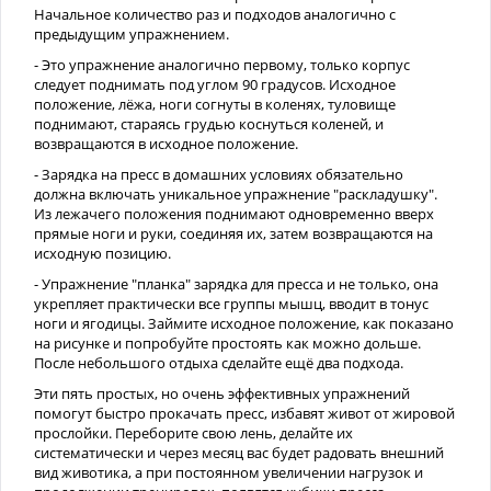
Начальное количество раз и подходов аналогично с
предыдущим упражнением.
- Это упражнение аналогично первому, только корпус
следует поднимать под углом 90 градусов. Исходное
положение, лёжа, ноги согнуты в коленях, туловище
поднимают, стараясь грудью коснуться коленей, и
возвращаются в исходное положение.
- Зарядка на пресс в домашних условиях обязательно
должна включать уникальное упражнение "раскладушку".
Из лежачего положения поднимают одновременно вверх
прямые ноги и руки, соединяя их, затем возвращаются на
исходную позицию.
- Упражнение "планка" зарядка для пресса и не только, она
укрепляет практически все группы мышц, вводит в тонус
ноги и ягодицы. Займите исходное положение, как показано
на рисунке и попробуйте простоять как можно дольше.
После небольшого отдыха сделайте ещё два подхода.
Эти пять простых, но очень эффективных упражнений
помогут быстро прокачать пресс, избавят живот от жировой
прослойки. Переборите свою лень, делайте их
систематически и через месяц вас будет радовать внешний
вид животика, а при постоянном увеличении нагрузок и