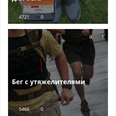
4721
0
0
1
Бег с утяжелителями
5466
0