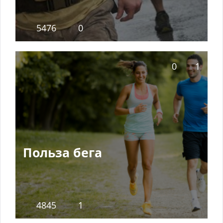
5476
0
0
1
Польза бега
4845
1