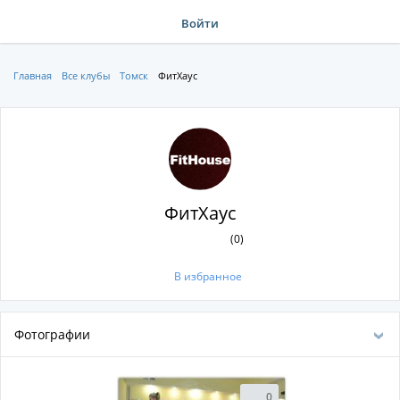
Войти
Главная
Все клубы
Томск
ФитХаус
ФитХаус
(0)
В избранное
Фотографии
0