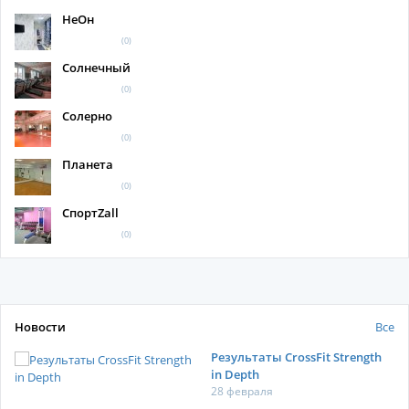
НеОн
(0)
Солнечный
(0)
Солерно
(0)
Планета
(0)
СпортZall
(0)
Новости
Все
Результаты CrossFit Strength
in Depth
28 февраля