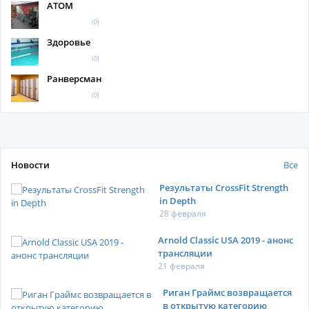
АТОМ
(0)
Здоровье
(0)
Ранверсман
(0)
Новости
Все
Результаты CrossFit Strength
in Depth
28 февраля
Arnold Classic USA 2019 - анонс
трансляции
21 февраля
Риган Граймс возвращается
в открытую категорию