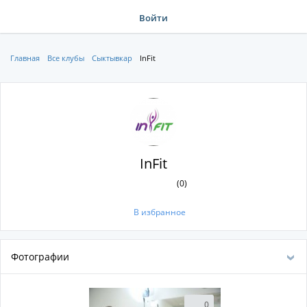
Войти
Главная
Все клубы
Сыктывкар
InFit
InFit
(0)
В избранное
Фотографии
0