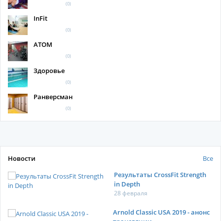
(0)
InFit
(0)
АТОМ
(0)
Здоровье
(0)
Ранверсман
(0)
Новости
Все
Результаты CrossFit Strength
in Depth
28 февраля
Arnold Classic USA 2019 - анонс