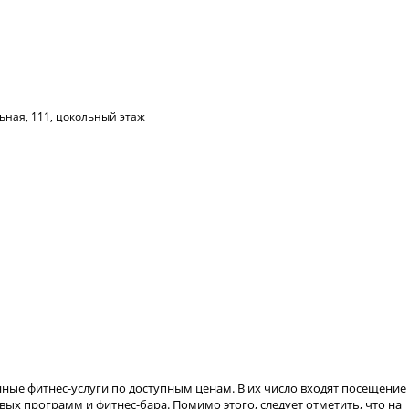
ьная, 111, цокольный этаж
нные фитнес-услуги по доступным ценам. В их число входят посещение
вых программ и фитнес-бара. Помимо этого, следует отметить, что на