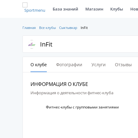
База знаний
Магазин
Клубы
Нов
Главная
Все клубы
Сыктывкар
InFit
InFit
О клубе
Фотографии
Услуги
Отзывы
ИНФОРМАЦИЯ О КЛУБЕ
Информация о деятельности фитнес-клуба
Фитнес-клубы с групповыми занятиями