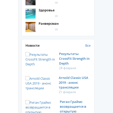
(0)
Здоровье
(0)
Ранверсман
(0)
Новости
Все
Результаты
CrossFit Strength in
Depth
28 февраля
Arnold Classic USA
2019 - анонс
трансляции
21 февраля
Риган Граймс
возвращается в
открытую