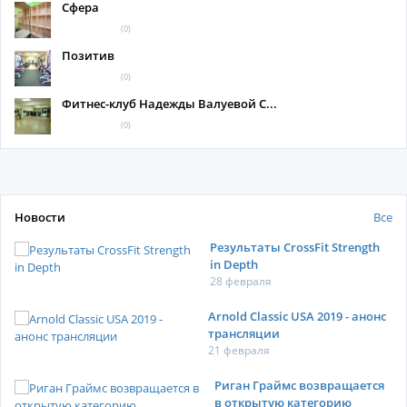
Сфера
(0)
Позитив
(0)
Фитнес-клуб Надежды Валуевой С...
(0)
Новости
Все
Результаты CrossFit Strength
in Depth
28 февраля
Arnold Classic USA 2019 - анонс
трансляции
21 февраля
Риган Граймс возвращается
в открытую категорию