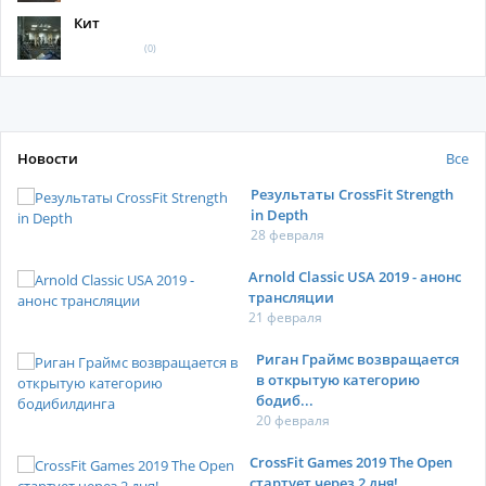
Кит
(0)
Новости
Все
Результаты CrossFit Strength
in Depth
28 февраля
Arnold Classic USA 2019 - анонс
трансляции
21 февраля
Риган Граймс возвращается
в открытую категорию
бодиб...
20 февраля
CrossFit Games 2019 The Open
стартует через 2 дня!