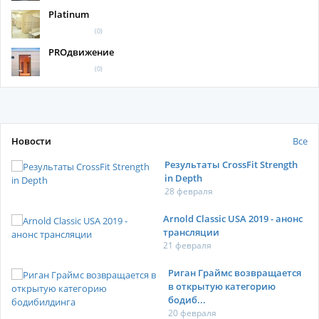
Platinum
(0)
PROдвижение
(0)
Новости
Все
Результаты CrossFit Strength
in Depth
28 февраля
Arnold Classic USA 2019 - анонс
трансляции
21 февраля
Риган Граймс возвращается
в открытую категорию
бодиб...
20 февраля