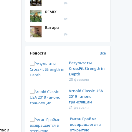
(0)
REMIX
(0)
Багира
(0)
Новости
Все
Результаты
CrossFit Strength in
Depth
28 февраля
Arnold Classic USA
2019 - анонс
трансляции
21 февраля
Риган Граймс
возвращается в
пах и
открытую