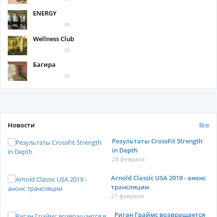
ENERGY
(0)
Wellness Club
(0)
Багира
(0)
Новости
Все
Результаты CrossFit Strength
in Depth
28 февраля
Arnold Classic USA 2019 - анонс
трансляции
21 февраля
Риган Граймс возвращается