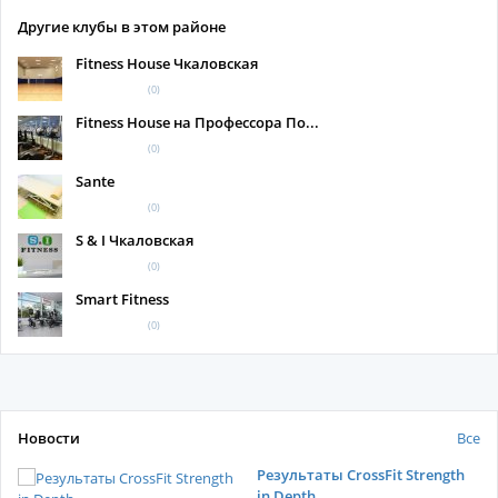
Другие клубы в этом районе
Fitness House Чкаловская
(0)
Fitness House на Профессора По...
(0)
Sante
(0)
S & I Чкаловская
(0)
Smart Fitness
(0)
Новости
Все
Результаты CrossFit Strength
in Depth