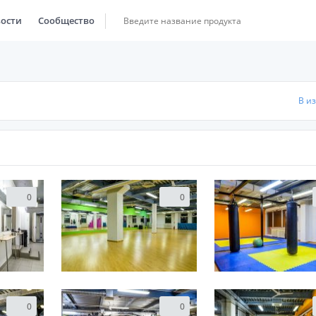
ости
Сообщество
В и
0
0
0
0