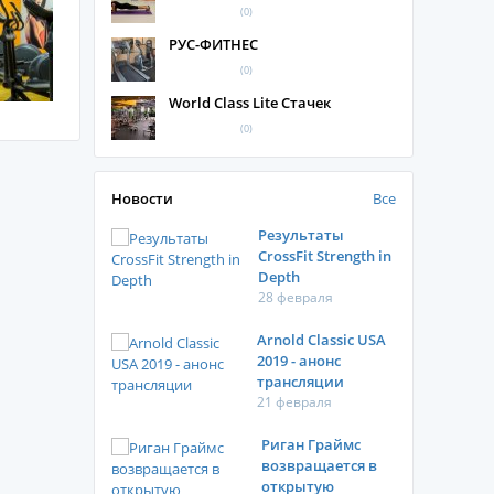
(0)
РУС-ФИТНЕС
(0)
World Class Lite Стачек
(0)
Новости
Все
Результаты
CrossFit Strength in
Depth
28 февраля
Arnold Classic USA
2019 - анонс
трансляции
21 февраля
Риган Граймс
возвращается в
открытую