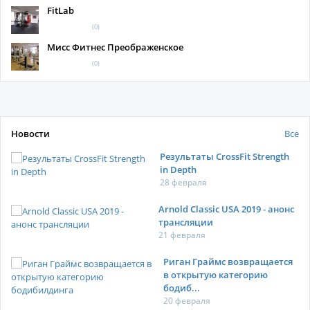
FitLab
(0)
Мисс Фитнес Преображенское
(0)
Новости
Все
Результаты CrossFit Strength
in Depth
28 февраля
Arnold Classic USA 2019 - анонс
трансляции
21 февраля
Риган Граймс возвращается
в открытую категорию
бодиб...
20 февраля