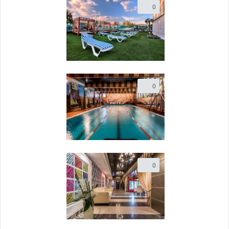
0
0
0