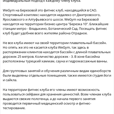
индивидуальный подход к каждому члену клуба.
WeGym на Березовой это фитнес клуб, находящийся в САО.
Спортивный комплекс находится недалеко от Дмитровского,
Ярославского и Алтуфьевского шоссе. WeGym на Березовой
находится на территории бизнес-центра "Березка 10". Ближайшие
станции метро - Владыкино, Ботанический Сад. Посещать фитнес
клуб будет удобнее всего жителям района Отрадное.
Не все клуба имеют на своей территории плавательный бассейн.
Но опять же это не касается клуба WeGym, так здесь в
распоряжении клиентов находится бассейн с длиной плавательных
дорожек 25 метров. Количество дорожек - 3. В зоне бассейна
расположены турецкий хаммам, сауна и гидромассажные ванны.
Для групповых занятий и обучения различным видам единоборств
были выделены отдельные помещения, также имеются студия йоги
и сайкла.
На территории фитнес клуба его члены имеют возможность
пользоваться сейфами для хранения ценностей. Всем членам клуба
выдаются свежие полотенца, а до начала первого занятия
проводится первичный медицинский осмотр и фитнес-
тестирование.