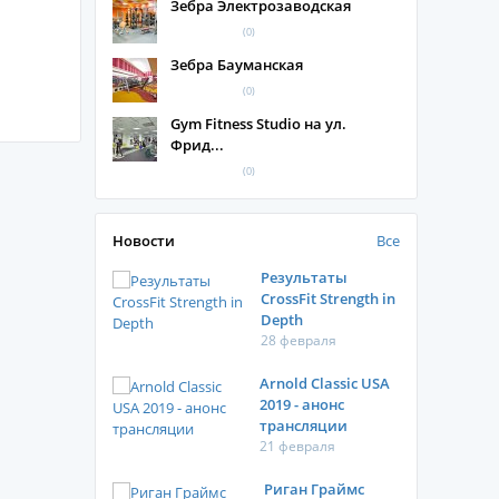
Зебра Электрозаводская
(0)
Зебра Бауманская
(0)
Gym Fitness Studio на ул.
Фрид...
(0)
Новости
Все
Результаты
CrossFit Strength in
Depth
28 февраля
Arnold Classic USA
2019 - анонс
трансляции
21 февраля
Риган Граймс