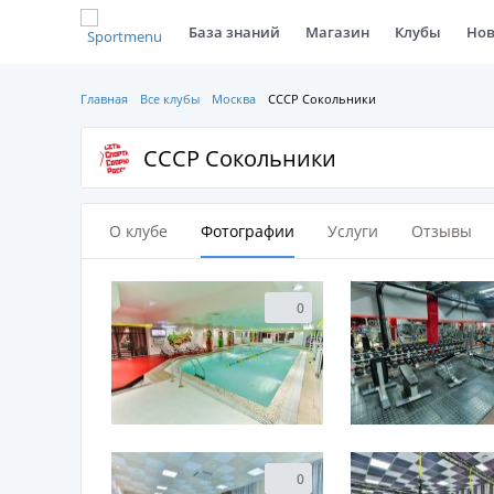
База знаний
Магазин
Клубы
Нов
Главная
Все клубы
Москва
СССР Сокольники
СССР Сокольники
О клубе
Фотографии
Услуги
Отзывы
0
0