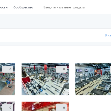
ости
Сообщество
В и
0
0
0
0