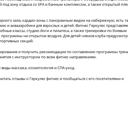
ый под зону отдыха со SPA и банным комплексом, а также открытый пля
рного зала, кардио-зоны с панорамным видом на набережную, есть т
нию и аквааэробике для взрослых и детей. Фитнес Геркулес представляе
бные классы, студию йоги и пилатеса, а также тренировки по боевым
е программы на открытом воздухе. Для детей членов клуба предусмот
спортивных секций.
стирование и получить рекомендации по составлению программы трен
анятия с инструктором по всем фитнес направлениям.
е виды массажа, косметология и СПА-уход.
итать отзывы о Геркулес фитнес и пообщаться с его посетителями и