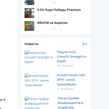
(0)
X-Fit Парк Победы Premium
(0)
WEGYM на Барклая
(0)
Новости
Все
Результаты
CrossFit Strength in
Depth
28 февраля
Arnold Classic USA
2019 - анонс
трансляции
21 февраля
Риган Граймс
м 3-
возвращается в
открытую
ых