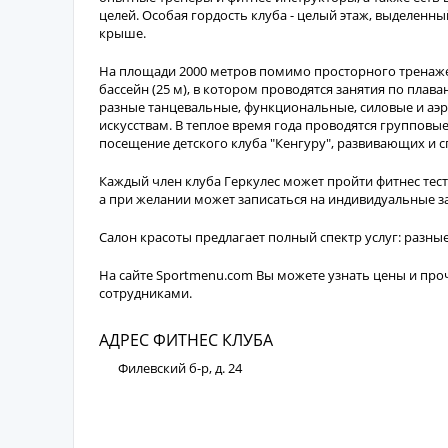
целей. Особая гордость клуба - целый этаж, выделенн
крыше.
На площади 2000 метров помимо просторного тренаже
бассейн (25 м), в котором проводятся занятия по плава
разные танцевальные, функциональные, силовые и аэро
искусствам. В теплое время года проводятся групповы
посещение детского клуба "Кенгуру", развивающих и 
Каждый член клуба Геркулес может пройти фитнес те
а при желании может записаться на индивидуальные з
Салон красоты предлагает полный спектр услуг: разны
На сайте Sportmenu.com Вы можете узнать цены и проч
сотрудниками.
АДРЕС ФИТНЕС КЛУБА
Филевский б-р, д. 24