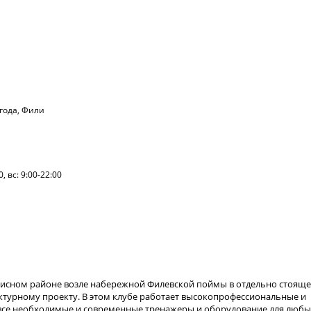
года, Фили
0, вс: 9:00-22:00
писном районе возле набережной Филевской поймы в отдельно стояще
ктурному проекту. В этом клубе работает высокопрофессиональные и
ь все необходимые и современные тренажеры и оборудование для люб