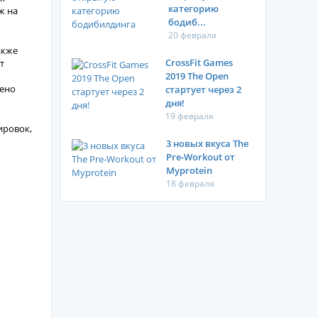
категорию
ж на
бодиб...
20 февраля
акже
CrossFit Games
т
2019 The Open
рено
стартует через 2
дня!
19 февраля
ировок,
3 новых вкуса The
Pre-Workout от
Myprotein
18 февраля