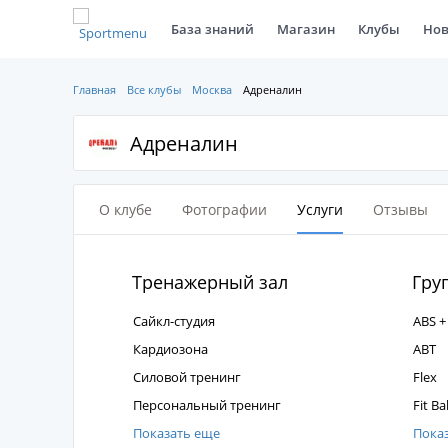
База знаний
Магазин
Клубы
Нов
Главная
Все клубы
Москва
Адреналин
Адреналин
О клубе
Фотографии
Услуги
Отзывы
Тренажерный зал
Гру
Сайкл-студия
ABS +
Кардиозона
ABT
Силовой тренинг
Flex
Персональный тренинг
Fit Bal
Показать еще
Пока