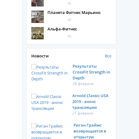
(0)
Планета Фитнес Марьино
(0)
Альфа-Фитнес
(0)
Новости
Все
Результаты
CrossFit Strength in
Depth
28 февраля
Arnold Classic USA
2019 - анонс
трансляции
21 февраля
Риган Граймс
возвращается в
открытую