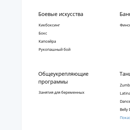
Боевые искусства
Бан
Кикбоксинг
Финск
Бокс
Капоэйра
Рукопашный бой
Общеукрепляющие
Тан
программы
Zumb
Занятия для беременных
Latin
Dance
Belly
Пока