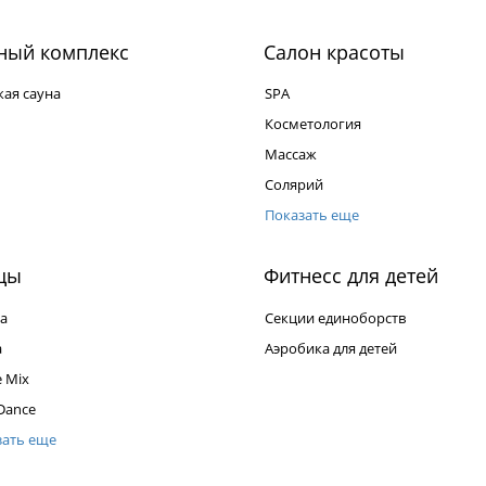
ный комплекс
Салон красоты
ая сауна
SPA
Косметология
Массаж
Солярий
Показать еще
цы
Фитнесс для детей
a
Секции единоборств
a
Аэробика для детей
 Mix
 Dance
зать еще