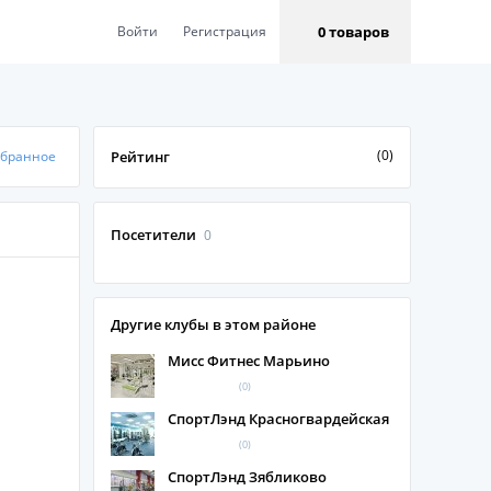
0 товаров
Войти
Регистрация
(0)
збранное
Рейтинг
Посетители
0
Другие клубы в этом районе
Мисс Фитнес Марьино
(0)
СпортЛэнд Красногвардейская
(0)
СпортЛэнд Зябликово