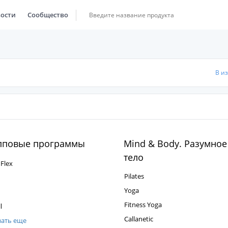
ости
Сообщество
В и
пповые программы
Mind & Body. Разумное
тело
 Flex
Pilates
Yoga
Fitness Yoga
l
Callanetic
зать еще