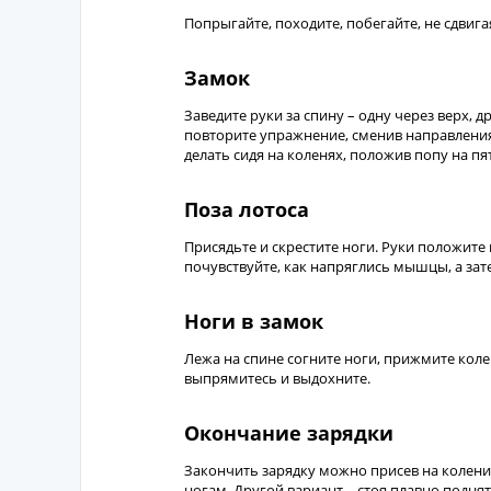
Попрыгайте, походите, побегайте, не сдвигая
Замок
Заведите руки за спину – одну через верх, 
повторите упражнение, сменив направления
делать сидя на коленях, положив попу на пя
Поза лотоса
Присядьте и скрестите ноги. Руки положите 
почувствуйте, как напряглись мышцы, а зат
Ноги в замок
Лежа на спине согните ноги, прижмите колен
выпрямитесь и выдохните.
Окончание зарядки
Закончить зарядку можно присев на колени,
ногам. Другой вариант – стоя плавно поднят