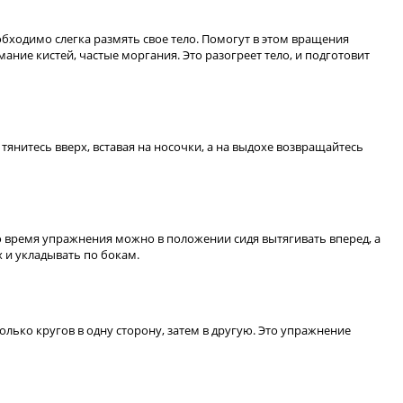
еобходимо слегка размять свое тело. Помогут в этом вращения
ание кистей, частые моргания. Это разогреет тело, и подготовит
тянитесь вверх, вставая на носочки, а на выдохе возвращайтесь
во время упражнения можно в положении сидя вытягивать вперед, а
х и укладывать по бокам.
лько кругов в одну сторону, затем в другую. Это упражнение