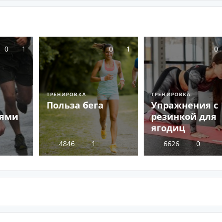
0
1
0
1
0
ТРЕНИРОВКА
ТРЕНИРОВКА
Польза бега
Упражнения с
лями
резинкой для
ягодиц
4846
1
6626
0