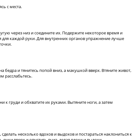
сь с места.
другую через низ и соедините их. Подержите некоторое время и
 для каждой руки. Для внутренних органов упражнение лучше
точки.
на бедра и тянитесь попой вниз, а макушкой вверх. Втяните живот,
ем расслабьтесь.
и к груди и обхватите их руками. Вытяните ноги, а затем
 сделать несколько вдохов и выдохов и постараться наклониться к
ь руки вверх и опустить вниз, делая вдохи и выдохи.