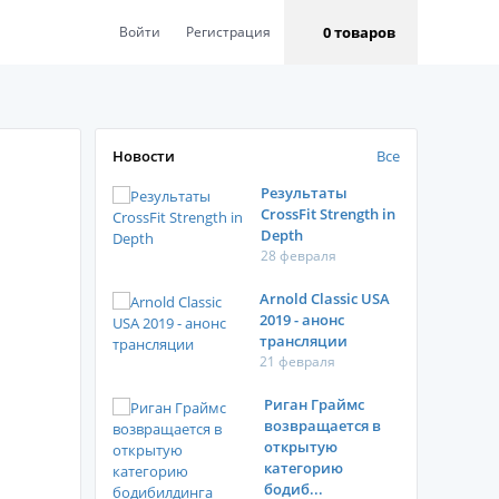
0 товаров
Войти
Регистрация
Новости
Все
Результаты
CrossFit Strength in
Depth
28 февраля
Arnold Classic USA
2019 - анонс
трансляции
21 февраля
Риган Граймс
возвращается в
открытую
категорию
бодиб...