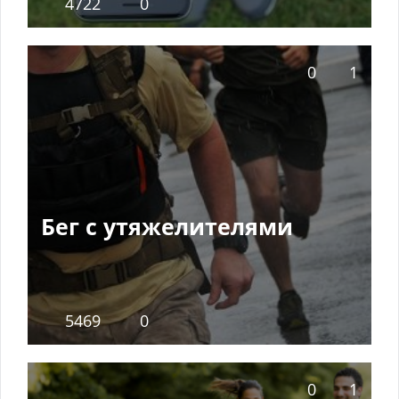
4722
0
0
1
Бег с утяжелителями
5469
0
0
1