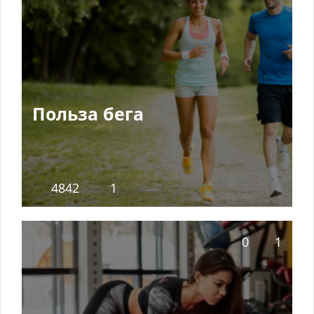
Польза бега
4842
1
0
1