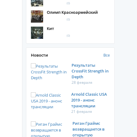
(0)
Олимп Красноармейский
(0)
Кит
(0)
Новости
Все
Результаты
CrossFit Strength in
Depth
28 февраля
Arnold Classic USA
2019 - анонс
трансляции
21 февраля
Риган Граймс
возвращается в
открытую