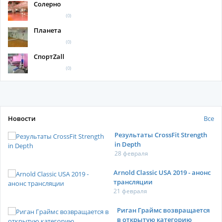
Солерно
(0)
Планета
(0)
СпортZall
(0)
Новости
Все
Результаты CrossFit Strength
in Depth
28 февраля
Arnold Classic USA 2019 - анонс
трансляции
21 февраля
Риган Граймс возвращается
в открытую категорию