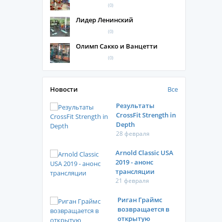
(0)
Лидер Ленинский
(0)
Олимп Сакко и Ванцетти
(0)
Новости
Все
Результаты
CrossFit Strength in
Depth
28 февраля
Arnold Classic USA
2019 - анонс
трансляции
21 февраля
Риган Граймс
возвращается в
открытую