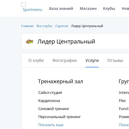
База знаний
Магазин
Клубы
Нов
Главная
Все клубы
Саратов
Лидер Центральный
Лидер Центральный
О клубе
Фотографии
Услуги
Отзывы
Тренажерный зал
Гру
Сайкл-студия
Interv
Кардиозона
Flex
Силовой тренинг
Funct
Персональный тренинг
Power
Показать еще
Пока