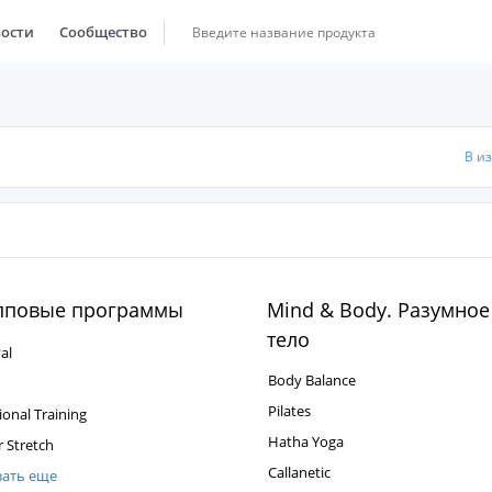
ости
Сообщество
В и
пповые программы
Mind & Body. Разумное
тело
al
Body Balance
Pilates
ional Training
Hatha Yoga
 Stretch
Callanetic
зать еще