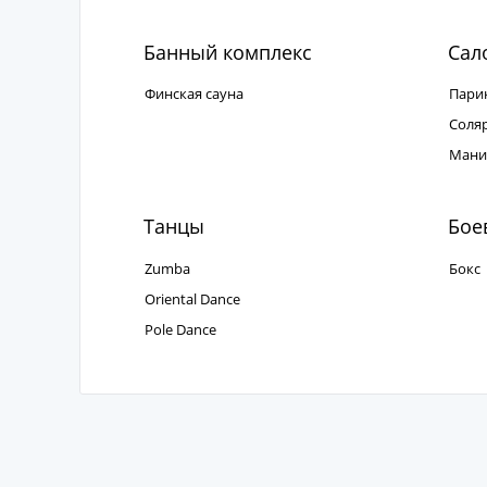
Банный комплекс
Сал
Финская сауна
Пари
Соля
Мани
Танцы
Боев
Zumba
Бокс
Oriental Dance
Pole Dance