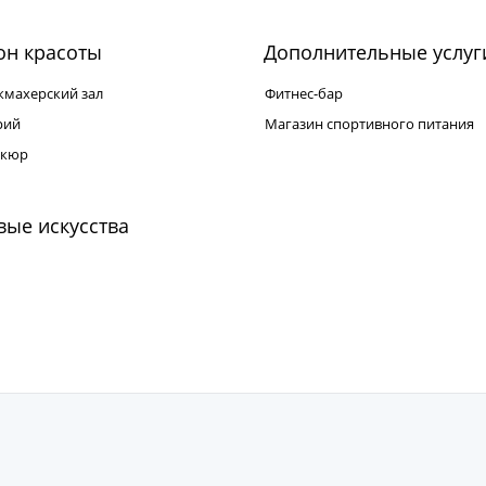
он красоты
Дополнительные услуг
кмахерский зал
Фитнес-бар
рий
Магазин спортивного питания
кюр
ые искусства