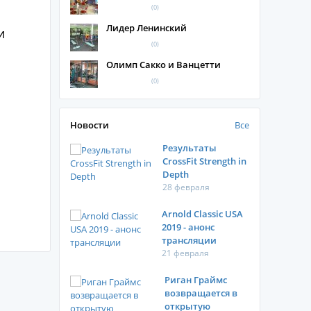
(0)
Лидер Ленинский
и
(0)
Олимп Сакко и Ванцетти
(0)
Новости
Все
Результаты
CrossFit Strength in
Depth
28 февраля
Arnold Classic USA
2019 - анонс
трансляции
21 февраля
Риган Граймс
возвращается в
открытую