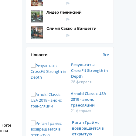
(0)
Лидер Ленинский
(0)
Олимп Сакко и Ванцетти
(0)
Новости
Все
Результаты
CrossFit Strength in
Depth
28 февраля
Arnold Classic USA
2019 - анонс
трансляции
21 февраля
Риган Граймс
 Forte
возвращается в
тная
открытую