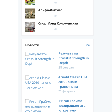
(0)
Альфа-Фитнес
(0)
СпортЛэнд Коломенская
(0)
Новости
Все
Результаты
CrossFit Strength in
Depth
28 февраля
Arnold Classic USA
2019 - анонс
трансляции
21 февраля
Риган Граймс
возвращается в
открытую