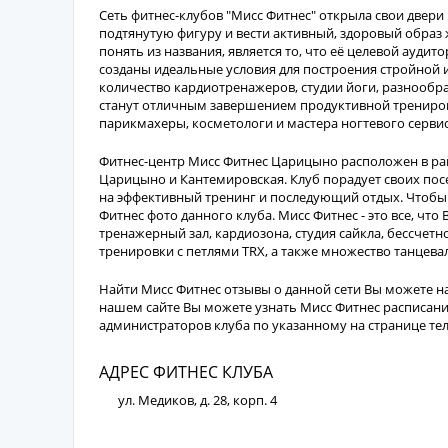
Сеть фитнес-клубов "Мисс Фитнес" открыла свои две
подтянутую фигуру и вести активный, здоровый образ 
понять из названия, является то, что её целевой ауди
созданы идеальные условия для построения стройной и
количество кардиотренажеров, студии йоги, разнообр
станут отличным завершением продуктивной трениров
парикмахеры, косметологи и мастера ногтевого сервис
Фитнес-центр Мисс Фитнес Царицыно расположен в рай
Царицыно и Кантемировская. Клуб порадует своих по
на эффективный тренинг и последующий отдых. Чтобы 
Фитнес фото данного клуба. Мисс Фитнес - это все, что
тренажерный зал, кардиозона, студия сайкла, бессчет
тренировки с петлями TRX, а также множество танцева
Найти Мисс Фитнес отзывы о данной сети Вы можете на
нашем сайте Вы можете узнать Мисс Фитнес расписани
администраторов клуба по указанному на странице те
АДРЕС ФИТНЕС КЛУБА
ул. Медиков, д. 28, корп. 4