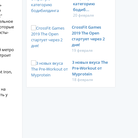
категорию
ь
бодиб...
о
20 февраля
с"
тельное
которые
CrossFit Games
исты-
2019 The Open
стартует через 2
дня!
й метро
19 февраля
строит
3 новых вкуса The
Pre-Workout от
 Iron,
Myprotein
18 февраля
 на
ть у