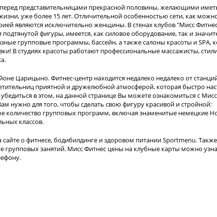
ри перед представительницами прекрасной половины, желающими имет
жизни, уже более 15 лет. Отличительной особенностью сети, как можн
торией являются исключительно женщины. В стенах клубов "Мисс Фитне
 подтянутой фигуры, имеется, как силовое оборудование, так и значи
азные групповые программы, бассейн, а также салоны красоты и SPA, 
ки! В студиях красоты работают профессиональные массажисты, стил
а.
оне Царицыно. Фитнес-центр находится недалеко недалеко от станци
сетительниц приятной и дружелюбной атмосферой, которая быстро на
убедиться в этом, на данной странице Вы можете ознакомиться с Мисс
 Вам нужно для того, чтобы сделать свою фигуру красивой и стройной:
ное количество групповых программ, включая знаменитые немецкие Hot
льных классов.
 сайте о фитнесе, бодибилдинге и здоровом питании Sportmenu. Также
е групповых занятий. Мисс Фитнес цены на клубные карты можно узна
лефону.