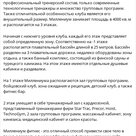
профессиональный тренерский состав, только современные
технологичные тренажеры и множество групповых программ.
Также отличительной особенностью клуба является его
внушительный размер. Миллениум занимает площадь в 4000 кв. м
и располагается на 3 этажах.
Начиная с нижнего уровня клуба, каждый его этаж представляет
собой определенную зону. Соответственно на -1 этаже
располагается плавательный бассейн длиной в 25 метров. Бассейн
разделен на 3 плавательные дорожки, недалеко оборудованы зоны
отдыха, а также банный комплекс, состоящий из финской сауны и
турецкого хаммама. На этом этаже имеются отдельные душевые
кабинки и раздевалки.
На 1 этаже Миллениума располагаются зал групповых программ,
бойцовский клуб, зона ожидания и рецепция, детский клуб, а также
фитнес-бар.
2 этаж умещает в себе тренажерный зал с кардиозоной,
представленный тренажерами фирм Star Trac, Precor, Hoist,
TechnoGym, 2 зала групповых программ, массажный кабинет, зону
кинезиса, медицинский кабинет и салон красоты.
Миллениум фитнес - это отличный способ привести свое тело в