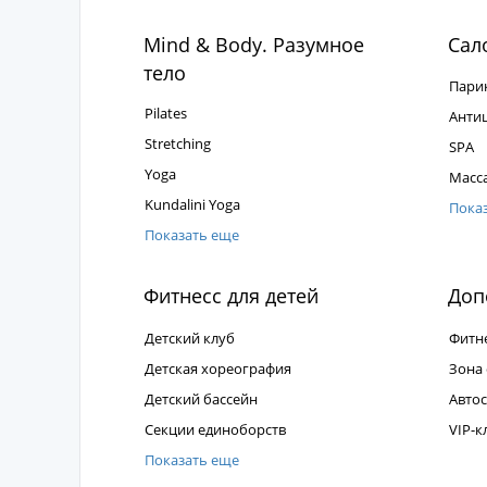
Mind & Body. Разумное
Сал
тело
Пари
Pilates
Анти
Stretching
SPA
Yoga
Масс
Kundalini Yoga
Пока
Показать еще
Фитнесс для детей
Допо
Детский клуб
Фитн
Детская хореография
Зона
Детский бассейн
Авто
Секции единоборств
VIP-к
Показать еще