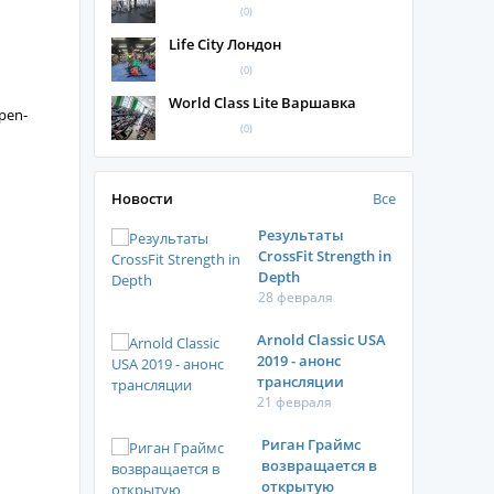
(0)
Life City Лондон
(0)
World Class Lite Варшавка
pen-
(0)
Новости
Все
Результаты
CrossFit Strength in
Depth
28 февраля
Arnold Classic USA
2019 - анонс
трансляции
21 февраля
Риган Граймс
возвращается в
открытую