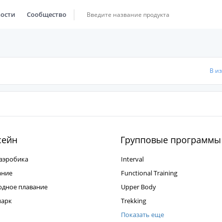
ости
Сообщество
В и
сейн
Групповые программы
аэробика
Interval
ание
Functional Training
одное плавание
Upper Body
парк
Trekking
Показать еще