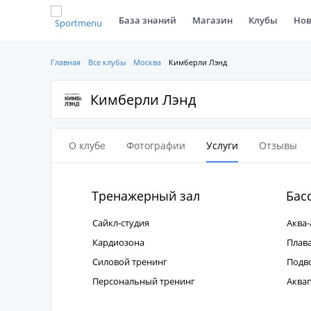
База знаний
Магазин
Клубы
Нов
Главная
Все клубы
Москва
Кимберли Лэнд
Кимберли Лэнд
О клубе
Фотографии
Услуги
Отзывы
Тренажерный зал
Бас
Сайкл-студия
Аква-
Кардиозона
Плав
Силовой тренинг
Подв
Персональный тренинг
Аква