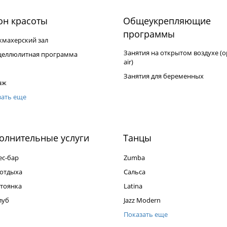
он красоты
Общеукрепляющие
программы
кмахерский зал
Занятия на открытом воздухе (o
целлюлитная программа
air)
Занятия для беременных
аж
зать еще
лнительные услуги
Танцы
ес-бар
Zumba
 отдыха
Сальса
стоянка
Latina
луб
Jazz Modern
Показать еще