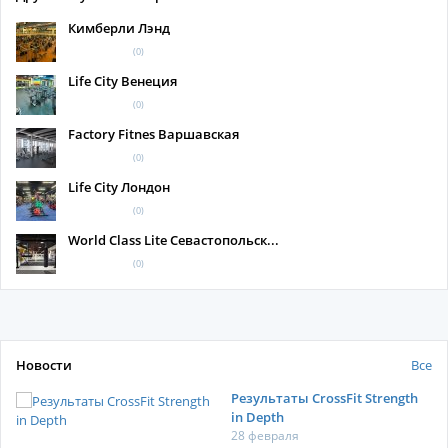
Кимберли Лэнд
(0)
Life City Венеция
(0)
Factory Fitnes Варшавская
(0)
Life City Лондон
(0)
World Class Lite Севастопольск...
(0)
Новости
Все
Результаты CrossFit Strength
in Depth
28 февраля