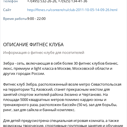
Телефон
+7(495) 532-26-26, +7(925) 134-41-36
Сайт
http://fitnes.ru/content/ru/club-2011-10-05-14-09-26.html
Время работы
9:00 - 22:00
ОПИСАНИЕ ФИТНЕС КЛУБА
Информация о фитнес-клубе для посетителей
Зебра - сеть, включающая в себя более 30 фитнес клубов бизнес,
люкс, премиум и light класса в Москве, Московской области и
других городах России.
Фитнес клуб Зебра, расположенный возле метро Севастопольская
на территории ТЦ Азовский, станет прекрасным местом для
занятий спортом жителей района Зюзино и Чертаново. На
площади 5000 квадратных метров помимо кардио-зоны и
тренажерного раза, расположен бассейн (50 м), зал для борьбы,
ринг, зал для сайкла и банный комплекс.
Для детей предусмотрена специальная игровая комната, а также
возможны творческие, спортивные групповые занятия и обучение