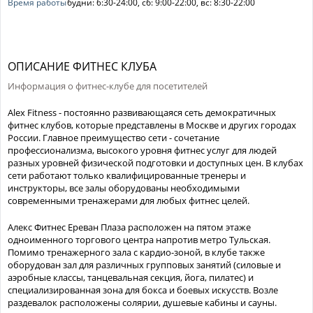
Время работы
будни: 6:30-24:00, сб: 9:00-22:00, вс: 8:30-22:00
ОПИСАНИЕ ФИТНЕС КЛУБА
Информация о фитнес-клубе для посетителей
Alex Fitness - постоянно развивающаяся сеть демократичных
фитнес клубов, которые представлены в Москве и других городах
России. Главное преимущество сети - сочетание
профессионализма, высокого уровня фитнес услуг для людей
разных уровней физической подготовки и доступных цен. В клубах
сети работают только квалифицированные тренеры и
инструкторы, все залы оборудованы необходимыми
современными тренажерами для любых фитнес целей.
Алекс Фитнес Ереван Плаза расположен на пятом этаже
одноименного торгового центра напротив метро Тульская.
Помимо тренажерного зала с кардио-зоной, в клубе также
оборудован зал для различных групповых занятий (силовые и
аэробные классы, танцевальная секция, йога, пилатес) и
специализированная зона для бокса и боевых искусств. Возле
раздевалок расположены солярии, душевые кабины и сауны.