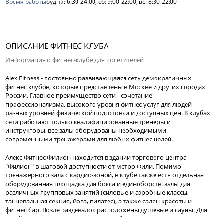
Время работы
будни: 6:30-24:00, сб: 9:00-22:00, вс: 8:30-22:00
ОПИСАНИЕ ФИТНЕС КЛУБА
Информация о фитнес-клубе для посетителей
Alex Fitness - постоянно развивающаяся сеть демократичных
фитнес клубов, которые представлены в Москве и других городах
России. Главное преимущество сети - сочетание
профессионализма, высокого уровня фитнес услуг для людей
разных уровней физической подготовки и доступных цен. В клубах
сети работают только квалифицированные тренеры и
инструкторы, все залы оборудованы необходимыми
современными тренажерами для любых фитнес целей.
Алекс Фитнес Филион находится в здании торгового центра
"Филион" в шаговой доступности от метро Фили. Помимо
тренажерного зала с кардио-зоной, в клубе также есть отдельная
оборудованная площадка для бокса и единоборств, залы для
различных групповых занятий (силовые и аэробные классы,
танцевальная секция, йога, пилатес), а также салон красоты и
фитнес бар. Возле раздевалок расположены душевые и сауны. Для