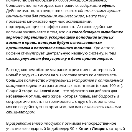
количество разнообразных
добавок-жиросжигателей
,
большинство из которых, как правило,
содержит
кофеин
.
Действительно, это вещество является
одним из самых лучших
компонентов для сжигания лишнего жира,
на эту тему
проведено множество научных исследований,
подтверждающих его эффективность. Активное действие
кофеина заключается в том, что он
способствует выработке
гормона адреналина, ускоряющего попадание жирных
кислот в кровь, которые будут использоваться
организмом в качестве основного топлива.
Кроме того,
кофеин стимулирует центральную нервную систему, и, тем
самым,
улучшает фокусировку и дает прилив энергии.
В сегодняшнем обзоре мы рассмотрим очень интересный
новый продукт –
LevroLean.
В составе этого комплекса есть
большое количество
натуральных экстрактов
и
оптимальная
дозировка кофеина
из растительных источников (около 100 мг).
С одной стороны,
LevroLean
– это эффективная добавка для
избавления от лишнего жира, которая повышает бодрость и
сосредоточенность на тренировке, а с другой стороны она
мягко воздействует на организм, так как
не является сильным
стимулятором.
В
разработке этого продукта
принимал непосредственное
участие легендарный бодибилдер 90-х
Кевин Леврон
, который