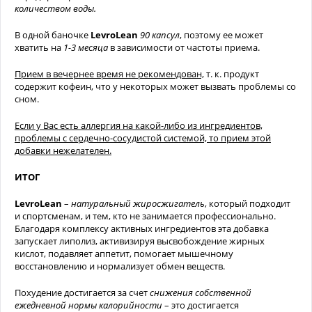
количеством воды.
В одной баночке
LevroLean
90 капсул
, поэтому ее может
хватить на
1-3 месяца
в зависимости от частоты приема.
Прием в вечернее время не рекомендован,
т. к. продукт
содержит кофеин, что у некоторых может вызвать проблемы со
сном.
Если у Вас есть аллергия на какой-либо из ингредиентов,
проблемы с сердечно-сосудистой системой, то прием этой
добавки нежелателен.
ИТОГ
LevroLean
–
натуральный жиросжигатель
, который подходит
и спортсменам, и тем, кто не занимается профессионально.
Благодаря комплексу активных ингредиентов эта добавка
запускает липолиз, активизируя высвобождение жирных
кислот, подавляет аппетит, помогает мышечному
восстановлению и нормализует обмен веществ.
Похудение достигается за счет
снижения собственной
ежедневной нормы калорийности
– это достигается