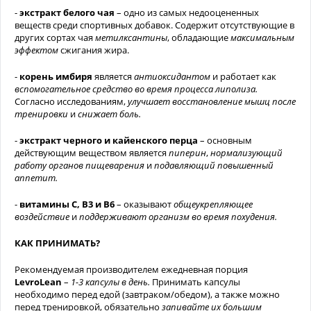
-
экстракт белого чая
– одно из самых недооцененных
веществ среди спортивных добавок. Содержит отсутствующие в
других сортах чая
метилксантины
, обладающие
максимальным
эффектом
сжигания жира.
-
корень имбиря
является
антиоксидантом
и работает как
вспомогательное средство во время процесса липолиза.
Согласно исследованиям,
улучшает восстановление мышц после
тренировки
и
снижает боль.
-
экстракт черного и кайенского перца
– основным
действующим веществом является
пиперин
,
нормализующий
работу органов пищеварения
и
подавляющий повышенный
аппетит.
-
витамины С, В3 и В6
– оказывают
общеукрепляющее
воздействие
и
поддерживают организм во время похудения.
КАК ПРИНИМАТЬ?
Рекомендуемая производителем ежедневная порция
LevroLean
–
1-3 капсулы в день.
Принимать капсулы
необходимо перед едой (завтраком/обедом), а также можно
перед тренировкой, обязательно
запивайте их большим