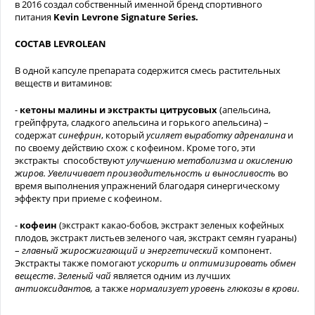
в 2016 создал собственный именной бренд спортивного
питания
Kevin Levrone Signature Series.
СОСТАВ LEVROLEAN
В одной капсуле препарата содержится смесь растительных
веществ и витаминов:
-
кетоны малины и экстракты цитрусовых
(апельсина,
грейпфрута, сладкого апельсина и горького апельсина) –
содержат
синефрин
, который
усиляет выработку адреналина
и
по своему действию схож с кофеином. Кроме того, эти
экстракты способствуют
улучшению метаболизма и окислению
жиров.
Увеличивает производительность и выносливость
во
время выполнения упражнений благодаря синергическому
эффекту при приеме с кофеином.
-
кофеин
(экстракт какао-бобов, экстракт зеленых кофейных
плодов, экстракт листьев зеленого чая, экстракт семян гуараны)
–
главный жиросжигающий и энергетический
компонент.
Экстракты также помогают
ускорить и оптимизировать обмен
веществ
.
Зеленый чай
является одним из лучших
антиоксидантов,
а также
нормализует уровень глюкозы в крови.