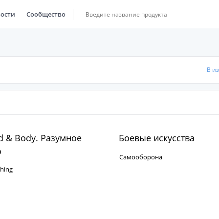
ости
Сообщество
В и
 & Body. Разумное
Боевые искусства
о
Самооборона
ching