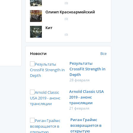
(0)
Олимп Красноармейский
(0)
Кит
(0)
Новости
Все
Результаты
CrossFit Strength in
Depth
28 февраля
Arnold Classic USA
2019 - анонс
трансляции
21 февраля
Риган Граймс
возвращается в
открытую