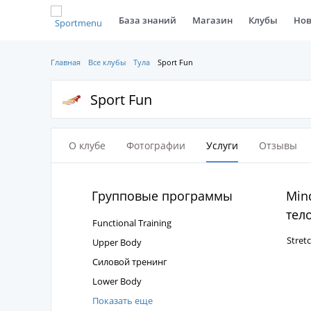
База знаний
Магазин
Клубы
Нов
Главная
Все клубы
Тула
Sport Fun
Sport Fun
О клубе
Фотографии
Услуги
Отзывы
Групповые программы
Mind
тел
Functional Training
Stret
Upper Body
Силовой тренинг
Lower Body
Показать еще