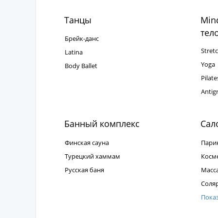
Танцы
Mind
тел
Брейк-данс
Stret
Latina
Yoga
Body Ballet
Pilat
Antig
Банный комплекс
Сал
Финская сауна
Пари
Турецкий хаммам
Косм
Русская баня
Масс
Соля
Пока