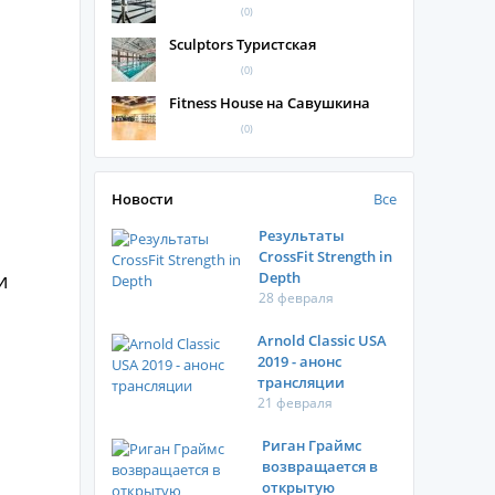
(0)
Sculptors Туристская
(0)
Fitness House на Савушкина
(0)
Новости
Все
Результаты
CrossFit Strength in
Depth
и
28 февраля
Arnold Classic USA
2019 - анонс
трансляции
21 февраля
Риган Граймс
возвращается в
открытую