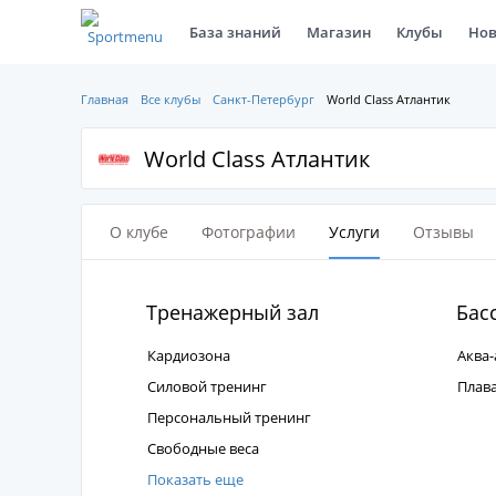
База знаний
Магазин
Клубы
Нов
Главная
Все клубы
Санкт-Петербург
World Class Атлантик
World Class Атлантик
О клубе
Фотографии
Услуги
Отзывы
Тренажерный зал
Бас
Кардиозона
Аква-
Силовой тренинг
Плав
Персональный тренинг
Свободные веса
Показать еще