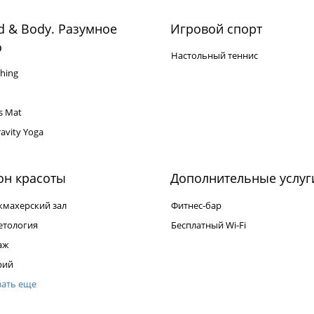
 & Body. Разумное
Игровой спорт
о
Настольный теннис
ching
es Mat
ravity Yoga
он красоты
Дополнительные услуг
кмахерский зал
Фитнес-бар
етология
Бесплатный Wi-Fi
аж
рий
зать еще