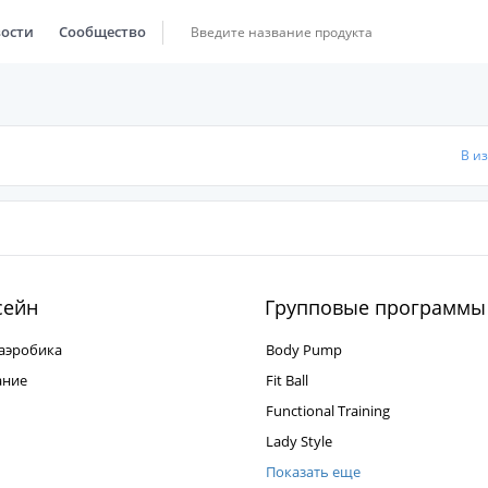
ости
Сообщество
В и
сейн
Групповые программы
аэробика
Body Pump
ание
Fit Ball
Functional Training
Lady Style
Показать еще