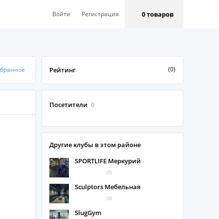
0 товаров
Войти
Регистрация
(0)
збранное
Рейтинг
Посетители
0
Другие клубы в этом районе
SPORTLIFE Меркурий
(0)
Sculptors Мебельная
(0)
SlugGym