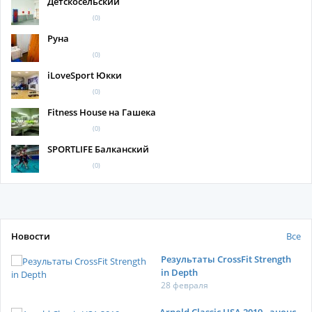
Детскосельский
(0)
Руна
(0)
iLoveSport Юкки
(0)
Fitness House на Гашека
(0)
SPORTLIFE Балканский
(0)
Новости
Все
Результаты CrossFit Strength
in Depth
28 февраля