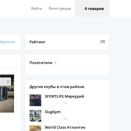
0 товаров
Войти
Регистрация
(0)
збранное
Рейтинг
Посетители
0
0
Другие клубы в этом районе
SPORTLIFE Меркурий
(0)
SlugGym
(0)
World Class Атлантик