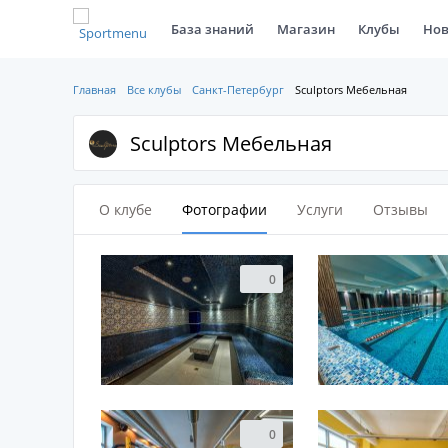
База знаний
Магазин
Клубы
Нов
Главная
Все клубы
Санкт-Петербург
Sculptors Мебельная
Sculptors Мебельная
О клубе
Фотографии
Услуги
Отзывы
0
0