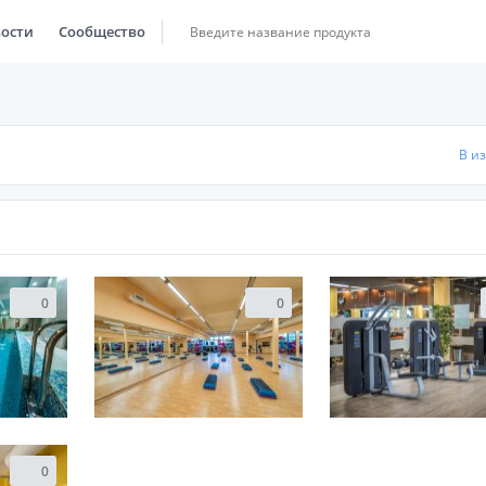
ости
Сообщество
В и
0
0
0