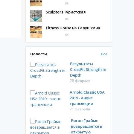
(0)
Sculptors Туристская
(0)
Fitness House на Савушкина
(0)
Новости
Все
Результаты
CrossFit Strength in
Depth
28 февраля
Arnold Classic USA
2019 - анонс
трансляции
21 февраля
Риган Граймс
возвращается в
открытую