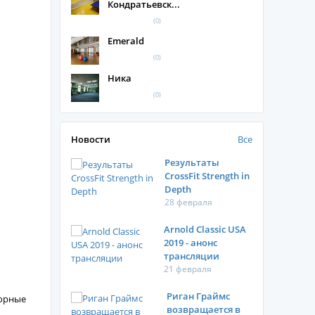
Кондратьевск...
(0)
Emerald
(0)
Ника
(0)
Новости
Все
Результаты
CrossFit Strength in
Depth
28 февраля
Arnold Classic USA
2019 - анонс
трансляции
21 февраля
Риган Граймс
торные
возвращается в