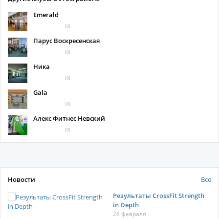
Emerald
(0)
Парус Воскресенская
(0)
Ника
(0)
Gala
(0)
Алекс Фитнес Невский
(0)
Новости
Все
Результаты CrossFit Strength
in Depth
28 февраля