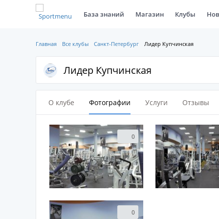
База знаний
Магазин
Клубы
Нов
Главная
Все клубы
Санкт-Петербург
Лидер Купчинская
Лидер Купчинская
О клубе
Фотографии
Услуги
Отзывы
0
0