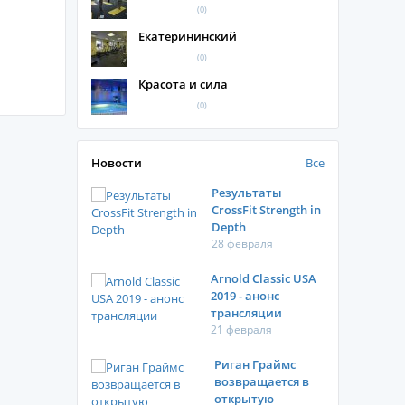
(0)
Екатерининский
(0)
Красота и сила
(0)
Новости
Все
Результаты
CrossFit Strength in
Depth
28 февраля
Arnold Classic USA
2019 - анонс
трансляции
21 февраля
Риган Граймс
возвращается в
открытую