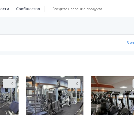
ости
Сообщество
В и
0
0