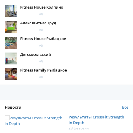
Fitness House Колпино
(0)
Алекс Фитнес Труд
(0)
Fitness House Рыбацкое
(0)
Детскосельский
(0)
Fitness Family Рыбацкое
(0)
Новости
Все
Результаты CrossFit Strength
in Depth
28 февраля