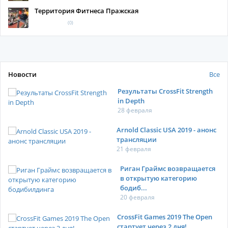
Территория Фитнеса Пражская
(0)
Новости
Все
Результаты CrossFit Strength
in Depth
28 февраля
Arnold Classic USA 2019 - анонс
трансляции
21 февраля
Риган Граймс возвращается
в открытую категорию
бодиб...
20 февраля
CrossFit Games 2019 The Open
стартует через 2 дня!