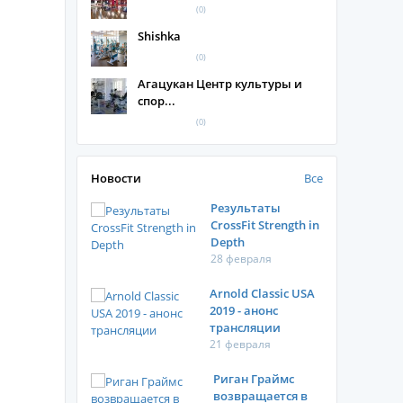
(0)
Shishka
(0)
Агацукан Центр культуры и
спор...
(0)
Новости
Все
Результаты
CrossFit Strength in
Depth
28 февраля
Arnold Classic USA
2019 - анонс
трансляции
21 февраля
Риган Граймс
возвращается в