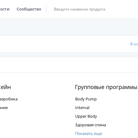
ости
Сообщество
В и
сейн
Групповые программы
аэробика
Body Pump
ание
Interval
Upper Body
Здоровая спина
Показать еще