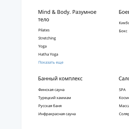
Mind & Body. Разумное
Боев
тело
Кикб
Pilates
Бокс
Stretching
Yoga
Hatha Yoga
Показать еще
Банный комплекс
Сал
Финская сауна
SPA
Турецкий хаммам
Косм
Русская баня
Масс
Инфракрасная сауна
Соля