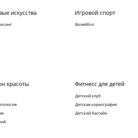
ые искусства
Игровой спорт
оксинг
Волейбол
он красоты
Фитнесс для детей
Детский клуб
етология
Детская хореография
аж
Детский бассейн
рий