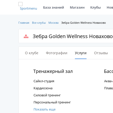
База знаний
Магазин
Клубы
Нов
Главная
Все клубы
Москва
Зебра Golden Wellness Новахово
Зебра Golden Wellness Новахово
О клубе
Фотографии
Услуги
Отзывы
Тренажерный зал
Бас
Сайкл-студия
Аква-
Кардиозона
Плав
Силовой тренинг
Персональный тренинг
Показать еще