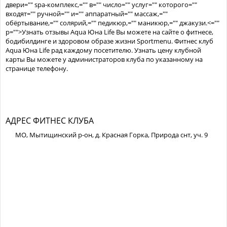
двери="" spa-комплекс,="" в="" число="" услуг="" которого=""
входят="" ручной="" и="" аппаратный="" массаж,=""
обёртывание,="" солярий,="" педикюр,="" маникюр,="" джакузи.<=""
p="">Узнать отзывы Aqua Юна Life Вы можете на сайте о фитнесе,
бодибилдинге и здоровом образе жизни Sportmenu. Фитнес клуб
Aqua Юна Life рад каждому посетителю. Узнать цену клубной
карты Вы можете у администраторов клуба по указанному на
странице телефону.
АДРЕС ФИТНЕС КЛУБА
МО, Мытищинский р-он, д. Красная Горка, Природа снт, уч. 9