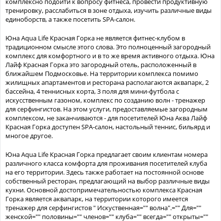
комплексно подойти к вопросу фитнеса, провести продуктивную
тренировку, расслабиться в зоне отдыха, изучить различные виды
единоборств, а также посетить SPA-салон.
Юна Aqua Life Красная Горка не является фитнес-клубом в
традиционном смысле этого слова. Это полноценный загородный
комплекс для комфортного и в то же время активного отдыха. Юна
Лайф Красная Горка это загородный отель, расположенный в
ближайшем Подмосковье. На территории комплекса помимо
жилищных апартаментов и ресторана располагаются аквапарк, 2
бассейна, 4 теннисных корта, 3 поля для мини-футбола с
искусственным газоном, комплекс по созданию волн - тренажер
для серфингистов. На этом услуги, предоставляемые загородным
комплексом, не заканчиваются - для посетителей Юна Аква Лайф
Красная Горка доступен SPA-салон, настольный теннис, бильярд и
многое другое.
Юна Aqua Life Красная Горка предлагает своим клиентам номера
различного класса комфорта для проживания посетителей клуба
на его территории. Здесь также работает на постоянной основе
собственный ресторан, предлагающий на выбор различные виды
кухни. Основной достопримечательностью комплекса Красная
Горка является аквапарк, на территории которого имеется
тренажер для серфингистов " Искуственная="" волна".="" Для=""
женской="" половины="" членов="" клуба="" всегда="" открыты=""